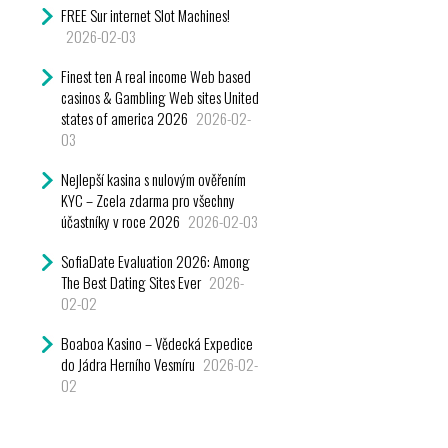
FREE Sur internet Slot Machines!
2026-02-03
Finest ten A real income Web based
casinos & Gambling Web sites United
states of america 2026
2026-02-
03
Nejlepší kasina s nulovým ověřením
KYC – Zcela zdarma pro všechny
účastníky v roce 2026
2026-02-03
SofiaDate Evaluation 2026: Among
The Best Dating Sites Ever
2026-
02-02
Boaboa Kasino – Vědecká Expedice
do Jádra Herního Vesmíru
2026-02-
02