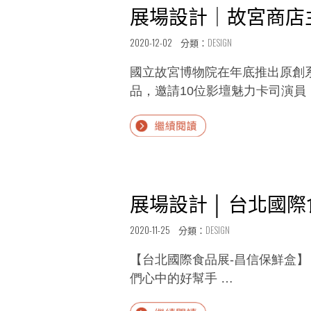
展場設計｜故宮商店
2020-12-02 分類：
DESIGN
國立故宮博物院在年底推出原創
品，邀請10位影壇魅力卡司演員
Continue
reading
“展
場
展場設計 │ 台北國
設
計
2020-11-25 分類：
DESIGN
｜
故
【台北國際食品展-昌信保鮮盒】
宮
們心中的好幫手 …
商
店
Continue