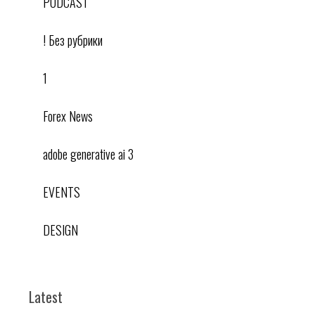
PODCAST
! Без рубрики
1
Forex News
adobe generative ai 3
EVENTS
DESIGN
Latest