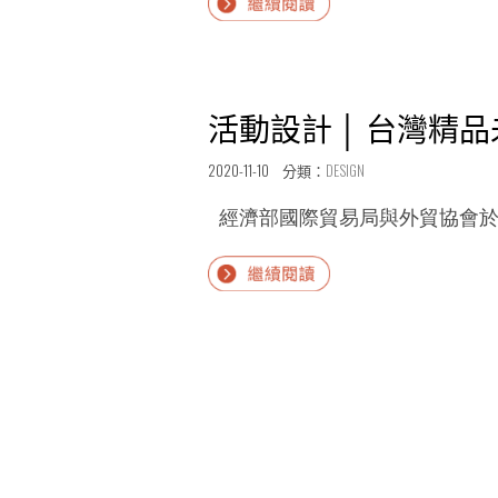
主
reading
題
“展
陳
場
活動設計 │ 台灣精品
列
設
設
計
2020-11-10 分類：
DESIGN
計
│
《故
台
經濟部國際貿易局與外貿協會於2020/
事
北
宮
國
Continue
寓》”
際
reading
食
“活
品
動
展
設
&
計
婦
│
幼
台