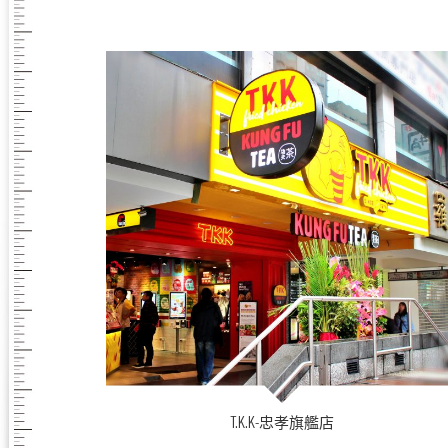
T.K.K-忠孝旗艦店