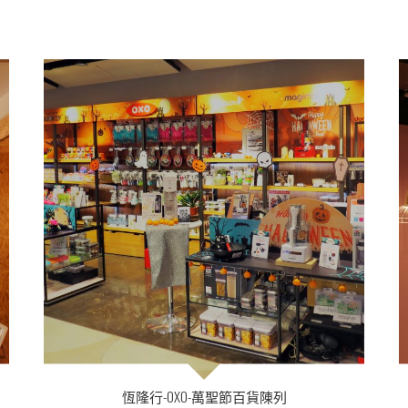
恆隆行-OXO-萬聖節百貨陳列