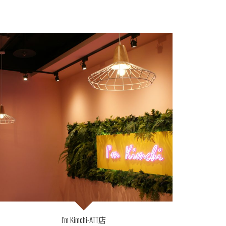
I’m Kimchi-ATT店