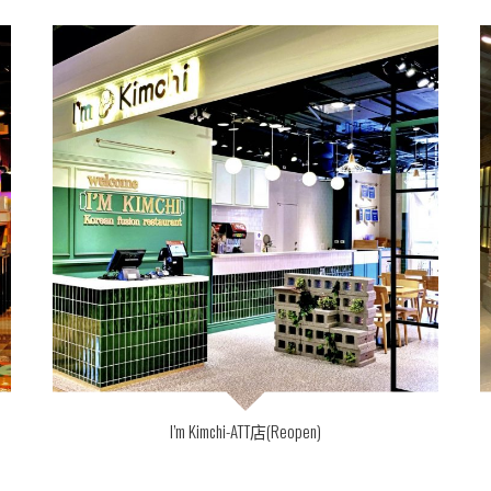
I’m Kimchi-ATT店(Reopen)