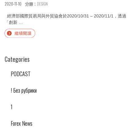
《故
台
2020-11-10 分類：
DESIGN
事
北
宮
國
經濟部國際貿易局與外貿協會於2020/10/31 – 2020/11/1，透過
寓》”
際
「創新 …
食
Continue
品
reading
展
“活
&
動
婦
Categories
設
幼
計
用
│
PODCAST
品
台
大
灣
展”
! Без рубрики
精
品
未
1
來
樂
園
Forex News
展
覽