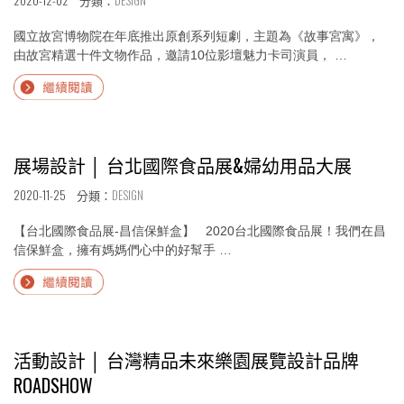
2020-12-02 分類：
DESIGN
國立故宮博物院在年底推出原創系列短劇，主題為《故事宮寓》，
由故宮精選十件文物作品，邀請10位影壇魅力卡司演員， …
Continue
reading
“展
場
設
展場設計 │ 台北國際食品展&婦幼用品大展
計
2020-11-25 分類：
DESIGN
｜
故
【台北國際食品展-昌信保鮮盒】 2020台北國際食品展！我們在昌
宮
信保鮮盒，擁有媽媽們心中的好幫手 …
商
店
Continue
主
reading
題
“展
陳
場
列
設
活動設計 │ 台灣精品未來樂園展覽設計品牌
設
計
ROADSHOW
計
│