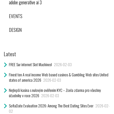
adobe generative ai 3
設
計
品
EVENTS
牌
ROADSHOW”
DESIGN
Latest
FREE Sur internet Slot Machines!
2026-02-03
Finest ten A real income Web based casinos & Gambling Web sites United
states of america 2026
2026-02-03
Nejlepší kasina s nulovým ověřením KYC – Zcela zdarma pro všechny
účastníky v roce 2026
2026-02-03
SofiaDate Evaluation 2026: Among The Best Dating Sites Ever
2026-02-
02