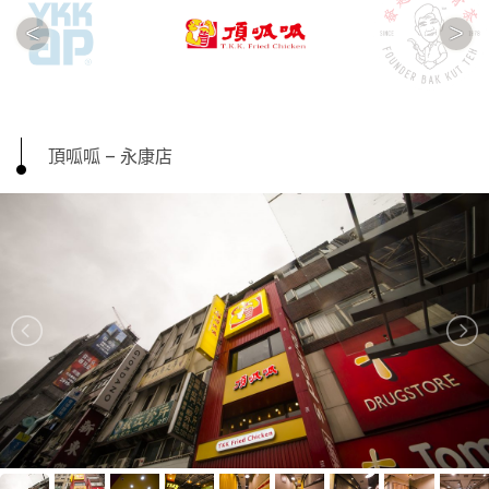
<
>
頂呱呱 – 永康店