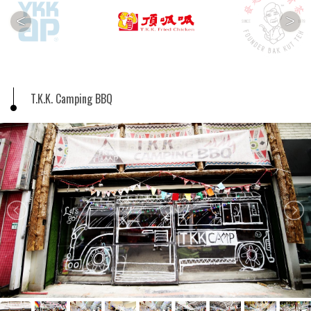
<
>
T.K.K. Camping BBQ