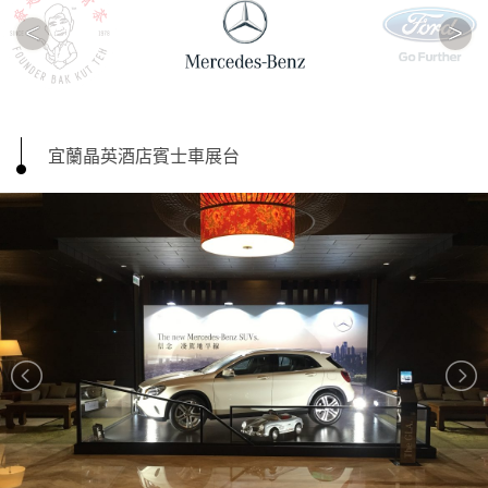
<
>
宜蘭晶英酒店賓士車展台