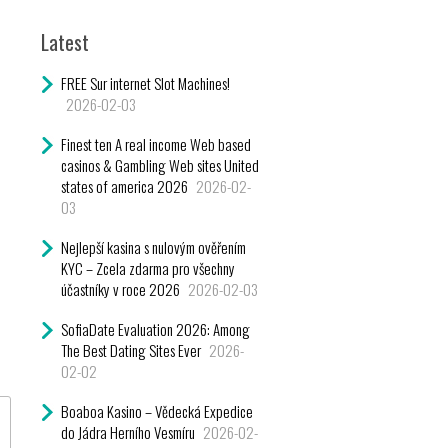
Latest
FREE Sur internet Slot Machines!
2026-02-03
Finest ten A real income Web based
casinos & Gambling Web sites United
states of america 2026
2026-02-
03
Nejlepší kasina s nulovým ověřením
KYC – Zcela zdarma pro všechny
účastníky v roce 2026
2026-02-03
SofiaDate Evaluation 2026: Among
The Best Dating Sites Ever
2026-
02-02
Boaboa Kasino – Vědecká Expedice
do Jádra Herního Vesmíru
2026-02-