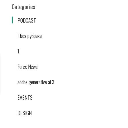
Categories
PODCAST
! Без рубрики
1
Forex News
adobe generative ai 3
EVENTS
DESIGN