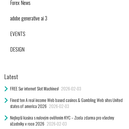
Forex News
adobe generative ai 3
EVENTS
DESIGN
Latest
FREE Sur internet Slot Machines!
2026-02-03
Finest ten A real income Web based casinos & Gambling Web sites United
states of america 2026
2026-02-03
Nejlepší kasina s nulovým ověřením KYC – Zcela zdarma pro všechny
účastníky v roce 2026
2026-02-03