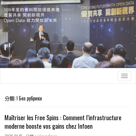
Togg
navig
分類:
! Без рубрики
Maîtriser les Free Spins : Comment l’infrastructure
moderne booste vos gains chez Infoen