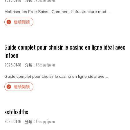
2026-01-18 分類：
! Без рубрики
Maîtriser les Free Spins : Comment l’infrastructure mod …
Continue
reading
“Maîtriser
les
Free
Guide complet pour choisir le casino en ligne idéal avec
Spins
Infoen
:
Comment
2026-01-18 分類：
! Без рубрики
l’infrastructure
moderne
Guide complet pour choisir le casino en ligne idéal ave …
booste
Continue
vos
reading
gains
“Guide
chez
complet
Infoen”
pour
ssfdhsdfhs
choisir
2026-01-16 分類：
! Без рубрики
le
casino