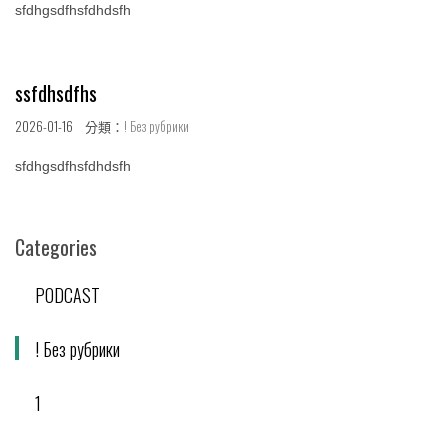
sfdhgsdfhsfdhdsfh
en
ligne
idéal
avec
ssfdhsdfhs
Infoen”
2026-01-16 分類：
! Без рубрики
sfdhgsdfhsfdhdsfh
Categories
PODCAST
! Без рубрики
1