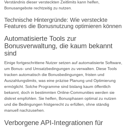
Verständnis dieser versteckten Zeitlimits kann helfen,
Bonusangebote rechtzeitig zu nutzen.
Technische Hintergründe: Wie versteckte
Features die Bonusnutzung optimieren können
Automatisierte Tools zur
Bonusverwaltung, die kaum bekannt
sind
Einige fortgeschrittene Nutzer setzen auf automatisierte Software,
um Bonus- und Umsatzbedingungen zu verwalten. Diese Tools
tracken automatisch die Bonusbedingungen, fristen und
Auszahlungslimits, was eine präzise Planung und Optimierung
ermöglicht. Solche Programme sind bislang kaum öffentlich
bekannt, doch in bestimmten Online-Communities werden sie
diskret empfohlen. Sie helfen, Bonusphasen optimal zu nutzen
und die Bedingungen fristgerecht zu erfüllen, ohne ständig
manuell nachzusehen.
Verborgene API-Integrationen für