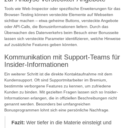
Tools wie Web-Inspector oder spezifische Erweiterungen für das
Browser-Testing können versteckte Elemente auf Webseiten
sichtbar machen – etwa geheime Buttons, versteckte Angebote
oder API-Calls, die Bonusinformationen liefern. Durch das
Überwachen des Datenverkehrs beim Besuch einer Bonusseite
lassen sich versteckte Parameter identifizieren, welche Hinweise
auf zusätzliche Features geben könnten.
Kommunikation mit Support-Teams für
Insider-Informationen
Ein weiterer Schritt ist die direkte Kontaktaufnahme mit dem
Kundensupport. Oft sind Supportmitarbeiter im Bremium,
bestimmte verborgene Features zu kennen, um zufriedene
Kunden zu binden. Mit gezielten Fragen lassen sich so Insider-
Informationen erlangen, die in offiziellen Beschreibungen nicht
genannt werden. Besonders bei umfangreichen
Bonusprogrammen lohnt sich eine persönliche Nachfrage.
Fazit:
Wer tiefer in die Materie einsteigt und