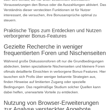
Voraussetzungen den Bonus oder die Auszahlungen aktiviert. Das
Verständnis dieser versteckten Funktionen ist für Nutzer
interessant, die versuchen, ihre Bonusansprüche optimal zu
steuern.
Praktische Tipps zum Entdecken und Nutzen
verborgener Bonus-Features
Gezielte Recherche in weniger
frequentierten Foren und Nischenseiten
Während große Diskussionsforen oft nur die Grundbedingungen
abdecken, bieten spezialisierte Nischenseiten und kleinere Foren
oftmals detaillierte Einsichten in verborgene Bonus-Features. Hier
tauschen sich Profis über weniger bekannte Strategien aus,
finden Hinweise auf limitierten Zugang oder spezielle
Bedingungen. Das regelmäßige Studium solcher Quellen kann
dabei helfen, unerwartete Vorteile zu entdecken.
Nutzung von Browser-Erweiterungen
zur Analyse versteckter Angebote