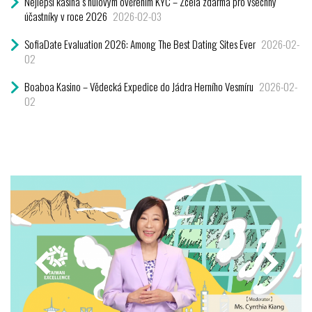
Nejlepší kasina s nulovým ověřením KYC – Zcela zdarma pro všechny
účastníky v roce 2026
2026-02-03
SofiaDate Evaluation 2026: Among The Best Dating Sites Ever
2026-02-
02
Boaboa Kasino – Vědecká Expedice do Jádra Herního Vesmíru
2026-02-
02