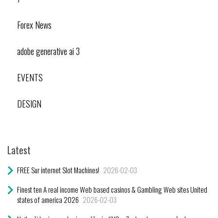
Forex News
adobe generative ai 3
EVENTS
DESIGN
Latest
FREE Sur internet Slot Machines!
2026-02-03
Finest ten A real income Web based casinos & Gambling Web sites United
states of america 2026
2026-02-03