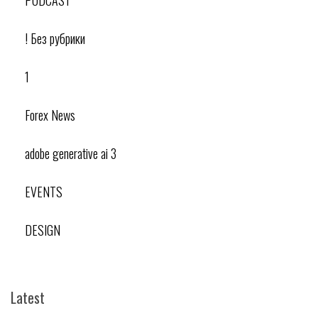
! Без рубрики
1
Forex News
adobe generative ai 3
EVENTS
DESIGN
Latest