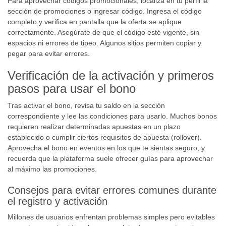
Para aprovechar códigos promocionales, localiza en tu perfil la
sección de promociones o ingresar código. Ingresa el código
completo y verifica en pantalla que la oferta se aplique
correctamente. Asegúrate de que el código esté vigente, sin
espacios ni errores de tipeo. Algunos sitios permiten copiar y
pegar para evitar errores.
Verificación de la activación y primeros
pasos para usar el bono
Tras activar el bono, revisa tu saldo en la sección
correspondiente y lee las condiciones para usarlo. Muchos bonos
requieren realizar determinadas apuestas en un plazo
establecido o cumplir ciertos requisitos de apuesta (rollover).
Aprovecha el bono en eventos en los que te sientas seguro, y
recuerda que la plataforma suele ofrecer guías para aprovechar
al máximo las promociones.
Consejos para evitar errores comunes durante
el registro y activación
Millones de usuarios enfrentan problemas simples pero evitables