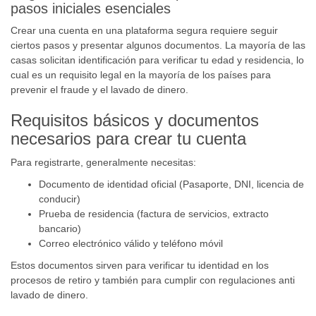
pasos iniciales esenciales
Crear una cuenta en una plataforma segura requiere seguir
ciertos pasos y presentar algunos documentos. La mayoría de las
casas solicitan identificación para verificar tu edad y residencia, lo
cual es un requisito legal en la mayoría de los países para
prevenir el fraude y el lavado de dinero.
Requisitos básicos y documentos
necesarios para crear tu cuenta
Para registrarte, generalmente necesitas:
Documento de identidad oficial (Pasaporte, DNI, licencia de
conducir)
Prueba de residencia (factura de servicios, extracto
bancario)
Correo electrónico válido y teléfono móvil
Estos documentos sirven para verificar tu identidad en los
procesos de retiro y también para cumplir con regulaciones anti
lavado de dinero.