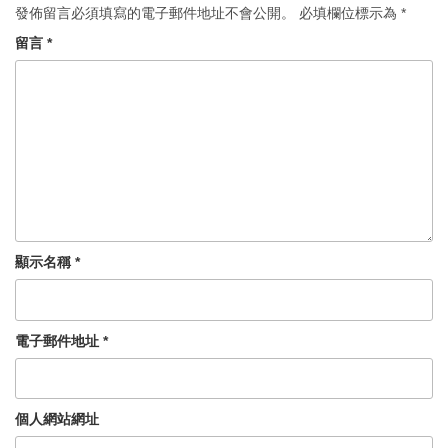
發佈留言必須填寫的電子郵件地址不會公開。
必填欄位標示為
*
留言
*
顯示名稱
*
電子郵件地址
*
個人網站網址