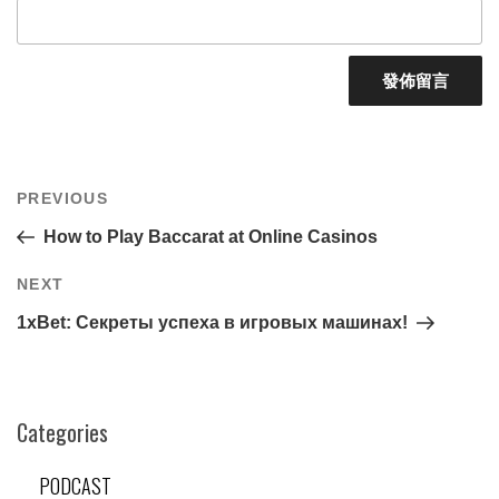
文
Previous
PREVIOUS
章
Post
導
How to Play Baccarat at Online Casinos
覽
Next
NEXT
Post
1xBet: Секреты успеха в игровых машинах!
Categories
PODCAST