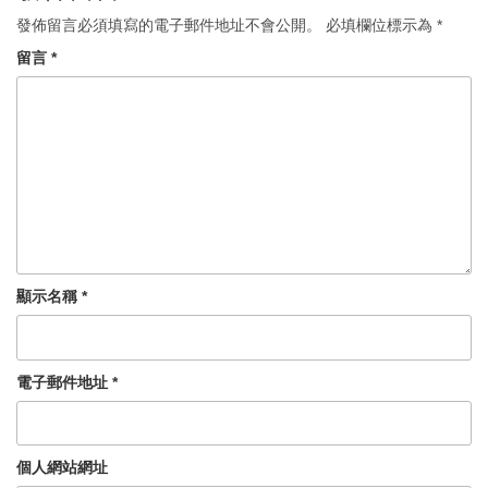
發佈留言必須填寫的電子郵件地址不會公開。
必填欄位標示為
*
留言
*
顯示名稱
*
電子郵件地址
*
個人網站網址