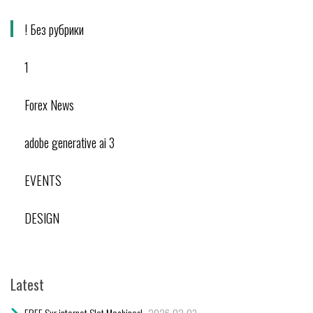
! Без рубрики
1
Forex News
adobe generative ai 3
EVENTS
DESIGN
Latest
FREE Sur internet Slot Machines!
2026-02-03