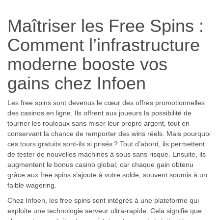
Maîtriser les Free Spins :
Comment l’infrastructure
moderne booste vos
gains chez Infoen
Les free spins sont devenus le cœur des offres promotionnelles
des casinos en ligne. Ils offrent aux joueurs la possibilité de
tourner les rouleaux sans miser leur propre argent, tout en
conservant la chance de remporter des wins réels. Mais pourquoi
ces tours gratuits sont-ils si prisés ? Tout d’abord, ils permettent
de tester de nouvelles machines à sous sans risque. Ensuite, ils
augmentent le bonus casino global, car chaque gain obtenu
grâce aux free spins s’ajoute à votre solde, souvent soumis à un
faible wagering.
Chez Infoen, les free spins sont intégrés à une plateforme qui
exploite une technologie serveur ultra‑rapide. Cela signifie que