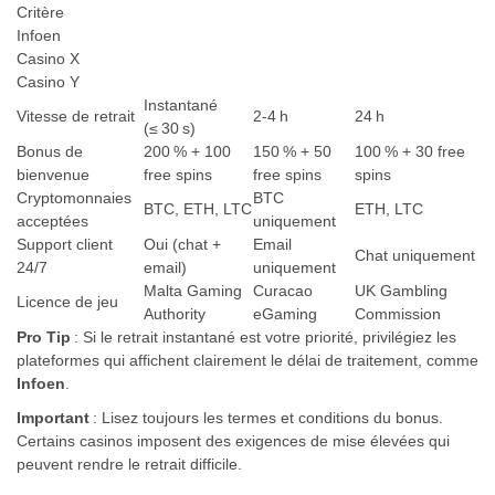
Critère
Infoen
Casino X
Casino Y
Instantané
Vitesse de retrait
2‑4 h
24 h
(≤ 30 s)
Bonus de
200 % + 100
150 % + 50
100 % + 30 free
bienvenue
free spins
free spins
spins
Cryptomonnaies
BTC
BTC, ETH, LTC
ETH, LTC
acceptées
uniquement
Support client
Oui (chat +
Email
Chat uniquement
24/7
email)
uniquement
Malta Gaming
Curacao
UK Gambling
Licence de jeu
Authority
eGaming
Commission
Pro Tip
: Si le retrait instantané est votre priorité, privilégiez les
plateformes qui affichent clairement le délai de traitement, comme
Infoen
.
Important
: Lisez toujours les termes et conditions du bonus.
Certains casinos imposent des exigences de mise élevées qui
peuvent rendre le retrait difficile.