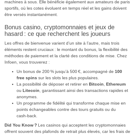
machines à sous. Elle bénéficie également aux amateurs de paris
sportifs, où les cotes évoluent en temps réel et les gains doivent
être versés instantanément.
Bonus casino, cryptomonnaies et jeux de
hasard : ce que recherchent les joueurs
Les offres de bienvenue varient d’un site à l’autre, mais trois
éléments restent cruciaux : le montant du bonus, la flexibilité des
méthodes de paiement et la clarté des conditions de mise. Chez
Infoen, vous trouverez :
Un bonus de 200 % jusqu’à 500 €, accompagné de
100
free spins
sur les slots les plus populaires.
La possibilité de déposer et retirer en
Bitcoin
,
Ethereum
ou
Litecoin
, garantissant ainsi des transactions rapides et
anonymes.
Un programme de fidélité qui transforme chaque mise en
points échangeables contre des tours gratuits ou du
cash‑back.
Did You Know ?
Les casinos qui acceptent les cryptomonnaies
offrent souvent des plafonds de retrait plus élevés, car les frais de