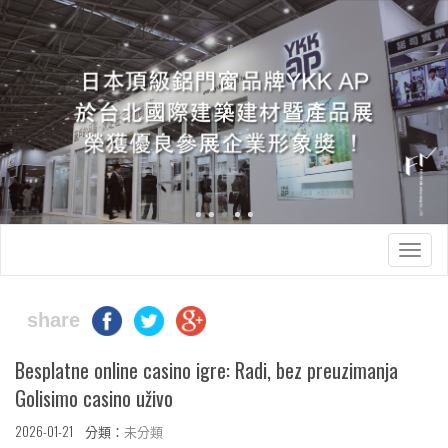
Togg
navig
share
Besplatne online casino igre: Radi, bez preuzimanja
Golisimo casino uživo
2026-01-21 分類：
未分類