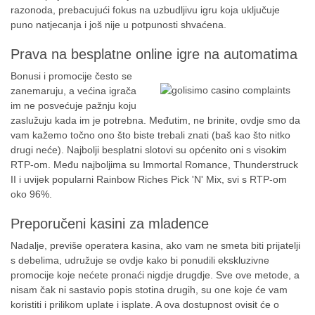
razonoda, prebacujući fokus na uzbudljivu igru ​​koja uključuje
puno natjecanja i još nije u potpunosti shvaćena.
Prava na besplatne online igre na automatima
Bonusi i promocije često se
zanemaruju, a većina igrača
im ne posvećuje pažnju koju
zaslužuju kada im je potrebna. Međutim, ne brinite, ovdje smo da
vam kažemo točno ono što biste trebali znati (baš kao što nitko
drugi neće). Najbolji besplatni slotovi su općenito oni s visokim
RTP-om. Među najboljima su Immortal Romance, Thunderstruck
II i uvijek popularni Rainbow Riches Pick 'N' Mix, svi s RTP-om
oko 96%.
Preporučeni kasini za mladence
Nadalje, previše operatera kasina, ako vam ne smeta biti prijatelji
s debelima, udružuje se ovdje kako bi ponudili ekskluzivne
promocije koje nećete pronaći nigdje drugdje. Sve ove metode, a
nisam čak ni sastavio popis stotina drugih, su one koje će vam
koristiti i prilikom uplate i isplate. A ova dostupnost ovisit će o