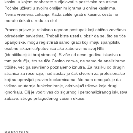
kasinu u kojem odaberete sudjelovati s pozitivnim resursima.
Počnite uživati ​​u svojim omiljenim igrama u online kasinima.
Nema vremena čekanja. Kada želite igrati u kasinu, često ne
morate čekati u redu za stol.
Proces prijave je relativno ugodan postupak koji obično završava
određenim savjetima. Trebali biste uzeti u obzir da se, što se tiče
Španjolske, mogu registrirati samo igrači koji imaju španjolsku
osobnu iskaznicu/putovnicu ako zaboravimo svoj NIE
(identifikacijski broj stranca). S više od deset godina iskustva u
tom području, što se tiče Casino.com-a, ne samo da analiziramo
tržište, već ga savršeno poznajemo iznutra. Za razliku od drugih
stranica za recenzije, naš sustav je čak stvoren za profesionalce
koji su upravljali pravim kockarnicama, što nam omogućuje da
vidimo unutarnje funkcioniranje, otkrivajući trikove koje drugi
ignoriraju. Cilj je voditi vas do sigurnog i personaliziranog iskustva
zabave, strogo prilagođenog vašem ukusu.
文
Previous
PREVIOUS