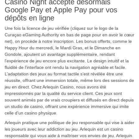
Casino Night accepte désormais
Google Pay et Apple Pay pour vos
dépôts en ligne
Une fois la licence de jeu vérifiée (cliquez sur le logo de la
Curaçao eGaming Authority en bas de page pour en avoir le cœur
net), on procède à notre inscription. Les bonus offerts, comme le
Happy Hour du mercredi, le Mardi Gras, et le Dimanche en
Gondole, ajoutent un avantage supplémentaire, rendant
l’expérience de jeu encore plus excitante. Le design intuitif et la
fluidité de l’interface ont rendu la navigation agréable et facile.
L’adaptation des jeux au format tactile s’est révélée être une
réussite, offrant une immersion totale, même lors des sessions de
jeu en direct. Chez Arlequin Casino, nous avons été
impressionnés par la qualité du service client. Ces jeux sont
souvent animés par de vrais croupiers et diffusés en direct depuis
un studio de casino, offrant une expérience immersive qui imite
celle d’un casino physique.
Arlequin pratique une politique de jeu responsable qui vise à aider
les joueurs avec leur addiction au jeu. Arlequin est un casino
responsable qui vous aide à maîtriser vos envies de jeu. Arlequin