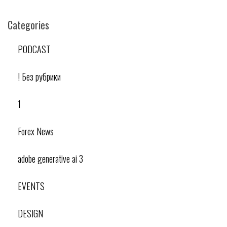
Categories
PODCAST
! Без рубрики
1
Forex News
adobe generative ai 3
EVENTS
DESIGN