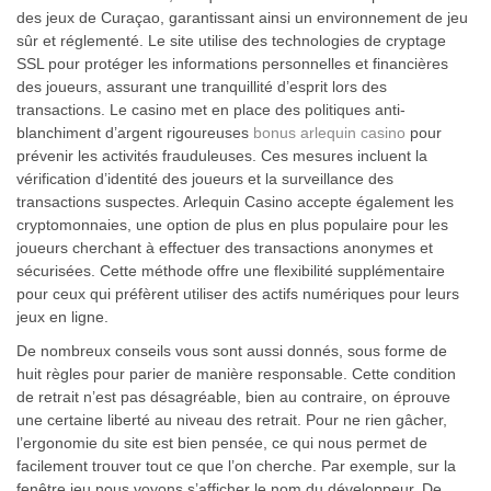
des jeux de Curaçao, garantissant ainsi un environnement de jeu
sûr et réglementé. Le site utilise des technologies de cryptage
SSL pour protéger les informations personnelles et financières
des joueurs, assurant une tranquillité d’esprit lors des
transactions​​. Le casino met en place des politiques anti-
blanchiment d’argent rigoureuses
bonus arlequin casino
pour
prévenir les activités frauduleuses. Ces mesures incluent la
vérification d’identité des joueurs et la surveillance des
transactions suspectes. Arlequin Casino accepte également les
cryptomonnaies, une option de plus en plus populaire pour les
joueurs cherchant à effectuer des transactions anonymes et
sécurisées. Cette méthode offre une flexibilité supplémentaire
pour ceux qui préfèrent utiliser des actifs numériques pour leurs
jeux en ligne​.
De nombreux conseils vous sont aussi donnés, sous forme de
huit règles pour parier de manière responsable. Cette condition
de retrait n’est pas désagréable, bien au contraire, on éprouve
une certaine liberté au niveau des retrait. Pour ne rien gâcher,
l’ergonomie du site est bien pensée, ce qui nous permet de
facilement trouver tout ce que l’on cherche. Par exemple, sur la
fenêtre jeu nous voyons s’afficher le nom du développeur. De