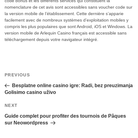
code bonus et les différents services qui constituent la
nomenclature de cet avis sont accessibles sans voucher code sur
la version mobile de l’établissement. Cette dernière s’apparie
facilement avec de nombreux systèmes d’exploitation mobiles y
compris les plus populaires que sont Android, iOS et Windows. La
version mobile de Arlequin Casino français est accessible sans
téléchargement depuis votre navigateur intégré.
文
Previous
PREVIOUS
章
Post
導
Besplatne online casino igre: Radi, bez preuzimanja
覽
Golisimo casino uživo
Next
NEXT
Post
Guide complet pour profiter des tournois de Pâques
sur Neowordpress