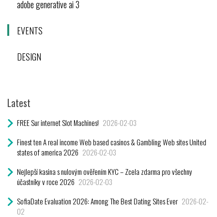
adobe generative ai 3
EVENTS
DESIGN
Latest
FREE Sur internet Slot Machines!
2026-02-03
Finest ten A real income Web based casinos & Gambling Web sites United
states of america 2026
2026-02-03
Nejlepší kasina s nulovým ověřením KYC – Zcela zdarma pro všechny
účastníky v roce 2026
2026-02-03
SofiaDate Evaluation 2026: Among The Best Dating Sites Ever
2026-02-
02