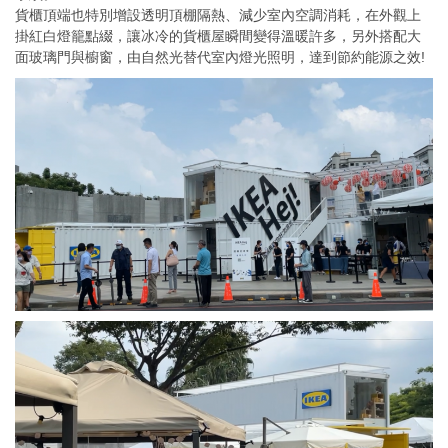
貨櫃頂端也特別增設透明頂棚隔熱、減少室內空調消耗，在外觀上
掛紅白燈籠點綴，讓冰冷的貨櫃屋瞬間變得溫暖許多，另外搭配大
面玻璃門與櫥窗，由自然光替代室內燈光照明，達到節約能源之效!