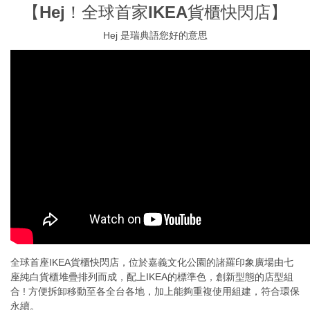
【Hej！全球首家IKEA貨櫃快閃店】
Hej 是瑞典語您好的意思
全球首座IKEA貨櫃快閃店，位於嘉義文化公園的諸羅印象廣場由七
座純白貨櫃堆疊排列而成，配上IKEA的標準色，創新型態的店型組
合 ! 方便拆卸移動至各全台各地，加上能夠重複使用組建，符合環保
永續。