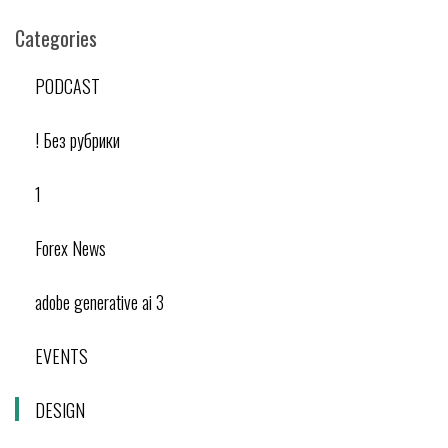
Categories
PODCAST
! Без рубрики
1
Forex News
adobe generative ai 3
EVENTS
DESIGN