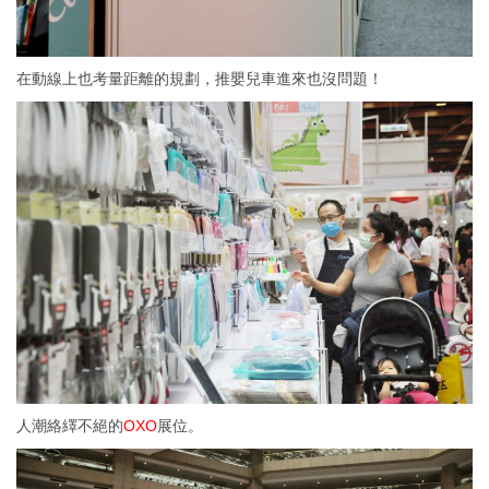
在動線上也考量距離的規劃，推嬰兒車進來也沒問題！
人潮絡繹不絕的
OXO
展位。