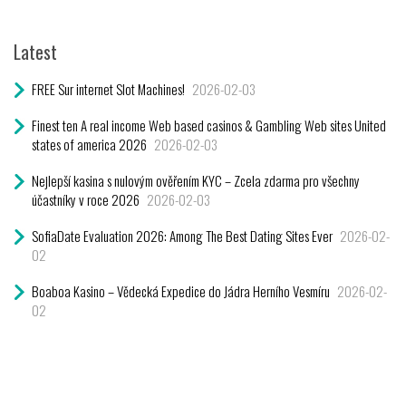
Latest
FREE Sur internet Slot Machines!
2026-02-03
Finest ten A real income Web based casinos & Gambling Web sites United
states of america 2026
2026-02-03
Nejlepší kasina s nulovým ověřením KYC – Zcela zdarma pro všechny
účastníky v roce 2026
2026-02-03
SofiaDate Evaluation 2026: Among The Best Dating Sites Ever
2026-02-
02
Boaboa Kasino – Vědecká Expedice do Jádra Herního Vesmíru
2026-02-
02