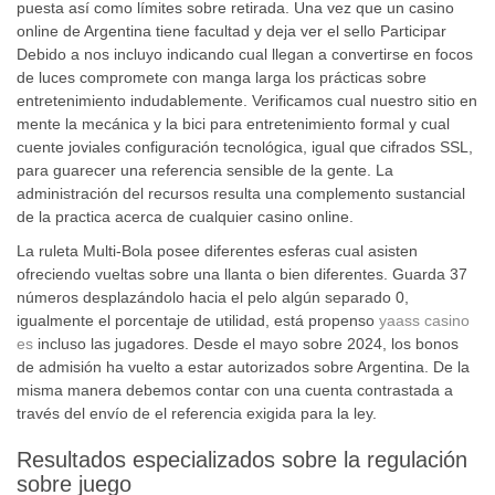
puesta así­ como límites sobre retirada. Una vez que un casino
online de Argentina tiene facultad y deja ver el sello Participar
Debido a nos incluyo indicando cual llegan a convertirse en focos
de luces compromete con manga larga los prácticas sobre
entretenimiento indudablemente. Verificamos cual nuestro sitio en
mente la mecánica y la bici para entretenimiento formal y cual
cuente joviales configuración tecnológica, igual que cifrados SSL,
para guarecer una referencia sensible de la gente. La
administración del recursos resulta una complemento sustancial
de la practica acerca de cualquier casino online.
La ruleta Multi-Bola posee diferentes esferas cual asisten
ofreciendo vueltas sobre una llanta o bien diferentes. Guarda 37
números desplazándolo hacia el pelo algún separado 0,
igualmente el porcentaje de utilidad, está propenso
yaass casino
es
incluso las jugadores. Desde el mayo sobre 2024, los bonos
de admisión ha vuelto a estar autorizados sobre Argentina. De la
misma manera debemos contar con una cuenta contrastada a
través del envío de el referencia exigida para la ley.
Resultados especializados sobre la regulación
sobre juego