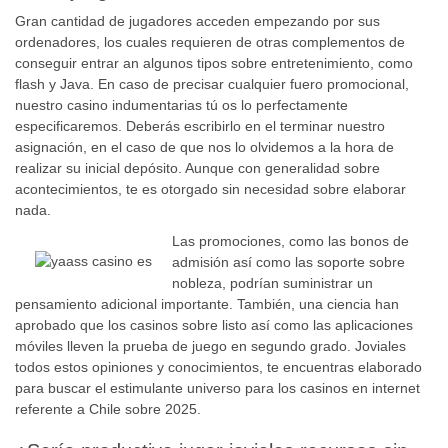
Gran cantidad de jugadores acceden empezando por sus
ordenadores, los cuales requieren de otras complementos de
conseguir entrar an algunos tipos sobre entretenimiento, como
flash y Java. En caso de precisar cualquier fuero promocional,
nuestro casino indumentarias tú os lo perfectamente
especificaremos. Deberás escribirlo en el terminar nuestro
asignación, en el caso de que nos lo olvidemos a la hora de
realizar su inicial depósito. Aunque con generalidad sobre
acontecimientos, te es otorgado sin necesidad sobre elaborar
nada.
Las promociones, como las bonos de
admisión así­ como las soporte sobre
nobleza, podrían suministrar un
pensamiento adicional importante. También, una ciencia han
aprobado que los casinos sobre listo así­ como las aplicaciones
móviles lleven la prueba de juego en segundo grado. Joviales
todos estos opiniones y conocimientos, te encuentras elaborado
para buscar el estimulante universo para los casinos en internet
referente a Chile sobre 2025.