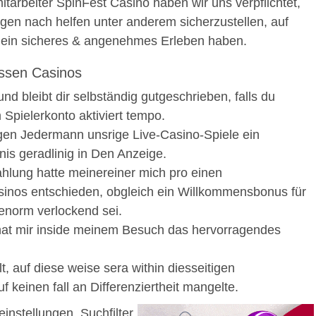
mitarbeiter SpinFest Casino haben wir uns verpflichtet,
en nach helfen unter anderem sicherzustellen, auf
r ein sicheres & angenehmes Erleben haben.
ossen Casinos
nd bleibt dir selbständig gutgeschrieben, falls du
 Spielerkonto aktiviert tempo.
gen Jedermann unsrige Live-Casino-Spiele ein
is geradlinig in Den Anzeige.
ahlung hatte meinereiner mich pro einen
nos entschieden, obgleich ein Willkommensbonus für
enorm verlockend sei.
hat mir inside meinem Besuch das hervorragendes
t, auf diese weise sera within diesseitigen
 keinen fall an Differenziertheit mangelte.
instellungen, Suchfilter