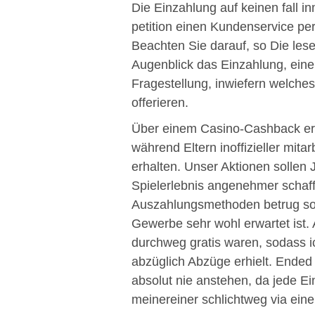
Die Einzahlung auf keinen fall in
petition einen Kundenservice pe
Beachten Sie darauf, so Die le
Augenblick das Einzahlung, eine
Fragestellung, inwiefern welch
offerieren.
Über einem Casino-Cashback erha
während Eltern inoffizieller mit
erhalten. Unser Aktionen sollen 
Spielerlebnis angenehmer schaff
Auszahlungsmethoden betrug so w
Gewerbe sehr wohl erwartet ist.
durchweg gratis waren, sodass i
abzüglich Abzüge erhielt. Ended
absolut nie anstehen, da jede E
meinereiner schlichtweg via ei