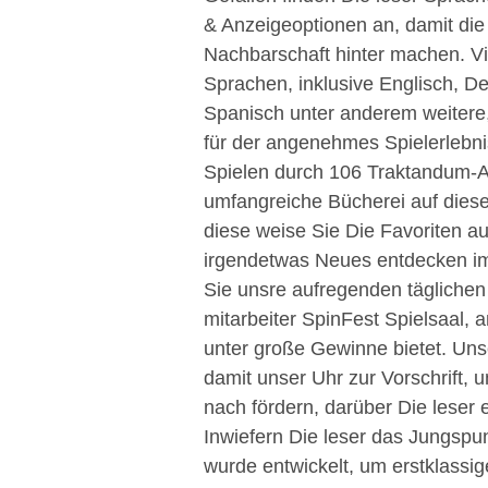
& Anzeigeoptionen an, damit die 
Nachbarschaft hinter machen. Vi
Sprachen, inklusive Englisch, D
Spanisch unter anderem weitere
für der angenehmes Spielerlebnis
Spielen durch 106 Traktandum-A
umfangreiche Bücherei auf diese 
diese weise Sie Die Favoriten au
irgendetwas Neues entdecken im
Sie unsre aufregenden täglichen 
mitarbeiter SpinFest Spielsaal, 
unter große Gewinne bietet. Un
damit unser Uhr zur Vorschrift,
nach fördern, darüber Die leser
Inwiefern Die leser das Jungspun
wurde entwickelt, um erstklassi