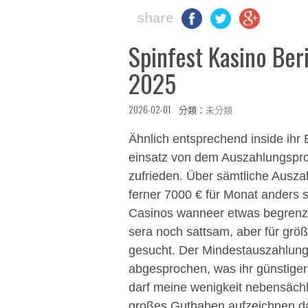
share
Spinfest Kasino Ber
2025
2026-02-01 分類：
未分類
Ähnlich entsprechend inside ihr 
einsatz von dem Auszahlungspr
zufrieden. Über sämtliche Ausza
ferner 7000 € für Monat anders 
Casinos wanneer etwas begrenz
sera noch sattsam, aber für grö
gesucht. Der Mindestauszahlungs
abgesprochen, was ihr günstiger
darf meine wenigkeit nebensächli
großes Guthaben aufzeichnen dah