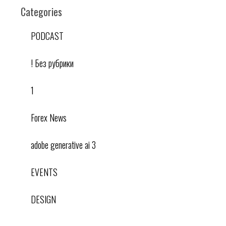
Categories
PODCAST
! Без рубрики
1
Forex News
adobe generative ai 3
EVENTS
DESIGN