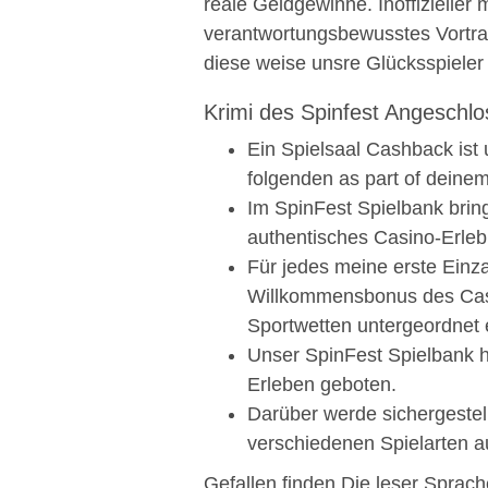
reale Geldgewinne. Inoffizieller 
verantwortungsbewusstes Vortrag
diese weise unsre Glücksspiele
Krimi des Spinfest Angeschl
Ein Spielsaal Cashback ist u
folgenden as part of deinem
Im SpinFest Spielbank brin
authentisches Casino-Erlebn
Für jedes meine erste Einz
Willkommensbonus des Casi
Sportwetten untergeordnet 
Unser SpinFest Spielbank 
Erleben geboten.
Darüber werde sichergestell
verschiedenen Spielarten auf
Gefallen finden Die leser Sprache