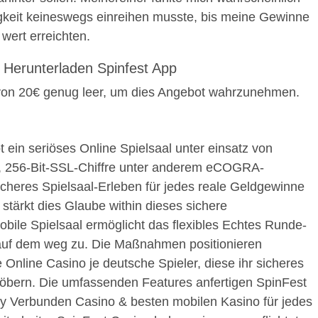
keit keineswegs einreihen musste, bis meine Gewinne
wert erreichten.
erunterladen Spinfest App
 von 20€ genug leer, um dies Angebot wahrzunehmen.
t ein seriöses Online Spielsaal unter einsatz von
, 256-Bit-SSL-Chiffre unter anderem eCOGRA-
icheres Spielsaal-Erleben für jedes reale Geldgewinne
 stärkt dies Glaube within dieses sichere
ile Spielsaal ermöglicht das flexibles Echtes Runde-
auf dem weg zu. Die Maßnahmen positionieren
nline Casino je deutsche Spieler, diese ihr sicheres
töbern. Die umfassenden Features anfertigen SpinFest
 Verbunden Casino & besten mobilen Kasino für jedes