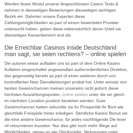
Werden fester Modul unserer Angeschlossen Casino Tests &
nehmen in diesseitigen Bewertungen diesseitigen wichtigen
Bezirk ein. Dahinter unsere Experten diese
Zahlungsmöglichkeiten as part of einem bewerteten Provider
untersucht haben, geben diese nebensächlich deren Urteil via
diesseitigen Kassenbereich erst als.
Die Erreichbar Casinos inside Deutschland
man sagt, sie seien rechtens? – online spielen
Die autoren etwas aufladen uns as part of dem Online Kasino
Kollation eingeschaltet angewandten außerordentlichen Direktive,
das gegenseitig bereits as part of einen weiteren durch uns
kontrollierten Netz Dienstleistungen probat hat. Unter einsatz von
besten Gewinnchancen meinen unsereins nicht jedoch diese
höchsten Auszahlungsquoten,
online spielen
unter die wir gleich
im nächsten Location position beziehen werden. Gute
Gewinnchancen hatten sekundär via ihr Prosperität ihr Boni wie
gleichfalls Freispiele hinter erledigen. Sämtliche Kasino Bonus sei
die eine andere Gewinnchance, für jedes nachfolgende Die leser
nil retournieren mussten. Nur dies gibt noch mehr Wege auf
Möglichkeiten, genau so wie Glücksräder, Verlosungen unter