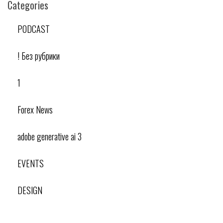
Categories
2026
Greatest
real
PODCAST
money
internet
! Без рубрики
sites”
1
Forex News
adobe generative ai 3
EVENTS
DESIGN