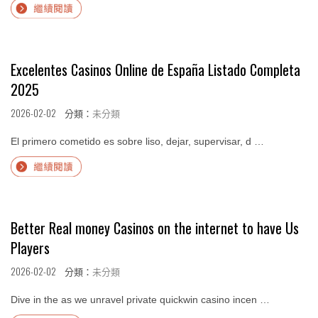
yükləmək
Continue
olar
reading
Bloqum”
“Spinfest
Sportwetten
Rückschau
Excelentes Casinos Online de España Listado Completa
2024”
2025
2026-02-02 分類：
未分類
El primero cometido es sobre liso, dejar, supervisar, d …
Continue
reading
“Excelentes
Casinos
Online
Better Real money Casinos on the internet to have Us
de
Players
España
Listado
2026-02-02 分類：
未分類
Completa
2025”
Dive in the as we unravel private quickwin casino incen …