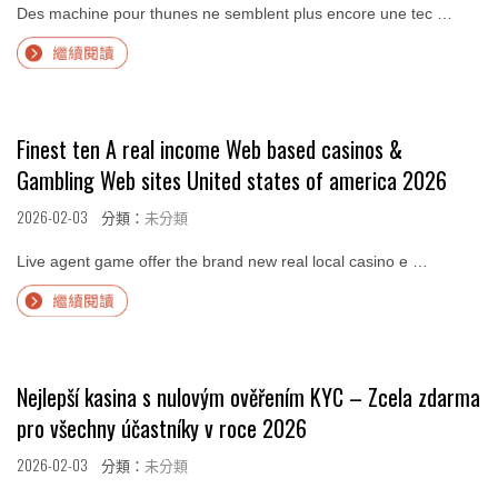
Des machine pour thunes ne semblent plus encore une tec …
Continue
reading
“FREE
Sur
internet
Finest ten A real income Web based casinos &
Slot
Gambling Web sites United states of america 2026
Machines!”
2026-02-03 分類：
未分類
Live agent game offer the brand new real local casino e …
Continue
reading
“Finest
ten
A
Nejlepší kasina s nulovým ověřením KYC – Zcela zdarma
real
pro všechny účastníky v roce 2026
income
Web
2026-02-03 分類：
未分類
based