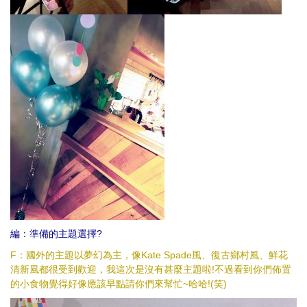
編：準備的主題選擇?
F：國外的主題以夢幻為主，像Kate Spade風、復古鄉村風、鮮花
清新風都很受到歡迎，我這次是沒有甚麼主題啦!不過看到你們佈置
的小食物覺得好像應該早點請你們來幫忙~哈哈!(笑)