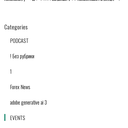
Categories
PODCAST
! Без рубрики
1
Forex News
adobe generative ai 3
EVENTS