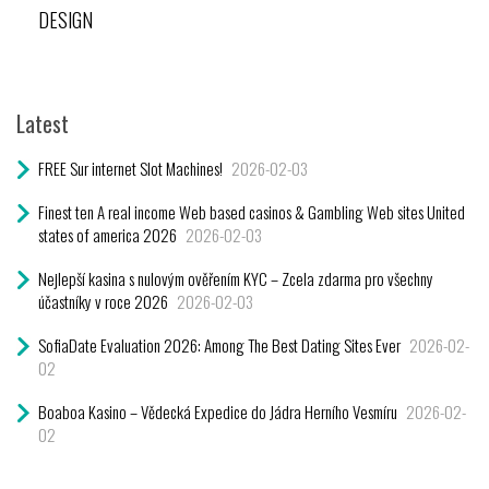
DESIGN
Latest
FREE Sur internet Slot Machines!
2026-02-03
Finest ten A real income Web based casinos & Gambling Web sites United
states of america 2026
2026-02-03
Nejlepší kasina s nulovým ověřením KYC – Zcela zdarma pro všechny
účastníky v roce 2026
2026-02-03
SofiaDate Evaluation 2026: Among The Best Dating Sites Ever
2026-02-
02
Boaboa Kasino – Vědecká Expedice do Jádra Herního Vesmíru
2026-02-
02