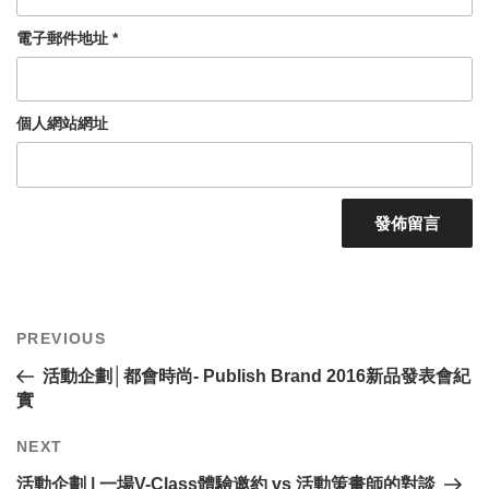
電子郵件地址
*
個人網站網址
文
Previous
PREVIOUS
章
Post
導
活動企劃│都會時尚- Publish Brand 2016新品發表會紀
覽
實
Next
NEXT
Post
活動企劃 | 一場V-Class體驗邀約 vs 活動策畫師的對談